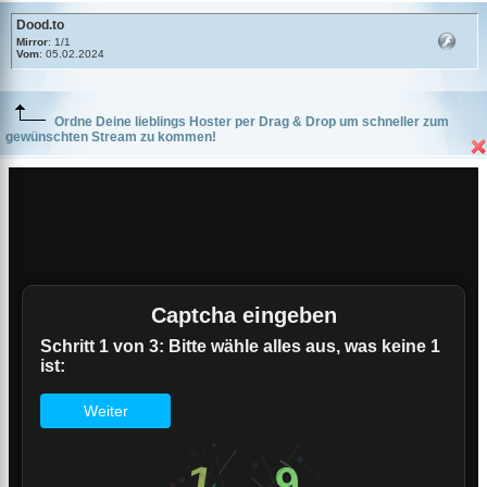
Dood.to
Mirror
: 1/1
Vom
: 05.02.2024
Ordne Deine lieblings Hoster per Drag & Drop um schneller zum
gewünschten Stream zu kommen!