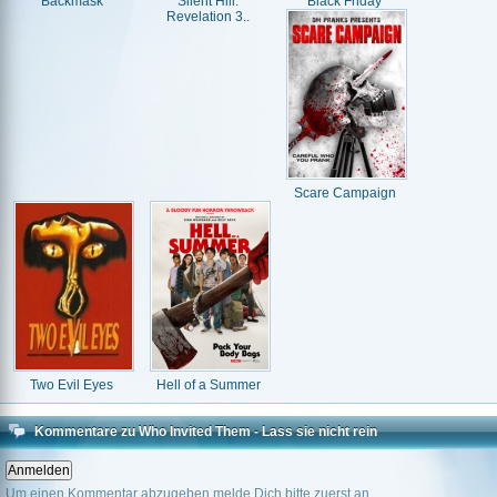
Backmask
Silent Hill:
Black Friday
Revelation 3..
Scare Campaign
Two Evil Eyes
Hell of a Summer
Kommentare zu Who Invited Them - Lass sie nicht rein
Um einen Kommentar abzugeben melde Dich bitte zuerst an.