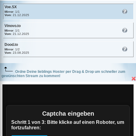
Voe.SX
Mirror
: 1/1
Vom
: 21.12.2025
Vinovo.to
Mirror
: 1/1
Vom
: 21.12.2025
Dood.to
Mirror
: 1/2
Vom
: 23.08.2025
Ordne Deine lieblings Hoster per Drag & Drop um schneller zum
gewünschten Stream zu kommen!