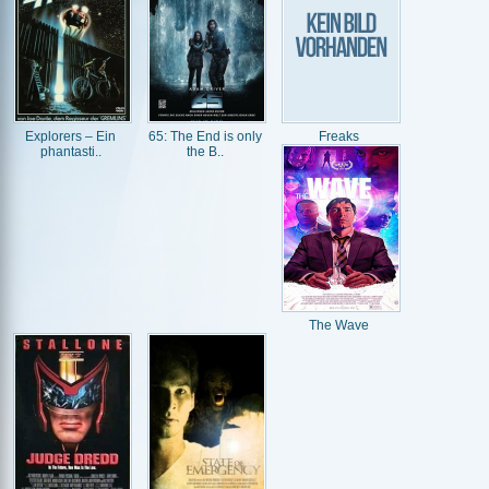
Explorers – Ein
65: The End is only
Freaks
phantasti..
the B..
The Wave