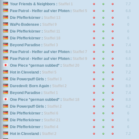
Your Friends & Neighbors :
Staffel 1
7.7
Paw Patrol - Helfer auf vier Pfoten :
Staffel 5
6.6
Die Pfefferkörner :
Staffel 13
6
WaPo Bodensee :
Staffel 9
0
Die Pfefferkörner :
Staffel 11
6
Die Pfefferkörner :
Staffel 18
6
Beyond Paradise :
Staffel 3
7.4
Paw Patrol - Helfer auf vier Pfoten :
Staffel 7
6.6
Paw Patrol - Helfer auf vier Pfoten :
Staffel 9
6.6
One Piece *german subbed* :
Staffel 20
8.8
Hot in Cleveland :
Staffel 5
7.2
Die Powerpuff Girls :
Staffel 3
4.2
Daredevil: Born Again :
Staffel 2
8.9
Beyond Paradise :
Staffel 1
7.4
One Piece *german subbed* :
Staffel 18
8.8
Die Powerpuff Girls :
Staffel 2
4.2
Die Pfefferkörner :
Staffel 6
6
Die Pfefferkörner :
Staffel 21
6
Die Pfefferkörner :
Staffel 4
6
Hot in Cleveland :
Staffel 2
7.2