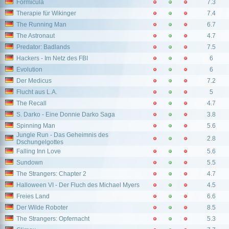
Formicula
7.3
Therapie für Wikinger
7.4
The Running Man
6.7
The Astronaut
4.7
Predator: Badlands
7.5
Hackers - Im Netz des FBI
6
Evolution
6
Der Medicus
7.2
Flucht aus L.A.
5
The Recall
4.7
S. Darko - Eine Donnie Darko Saga
3.8
Spinning Man
5.6
Jungle Run - Das Geheimnis des
2.8
Dschungelgottes
Falling Inn Love
5.6
Sundown
5.5
The Strangers: Chapter 2
4.7
Halloween VI - Der Fluch des Michael Myers
4.5
Freies Land
6.6
Der Wilde Roboter
8.5
The Strangers: Opfernacht
5.3