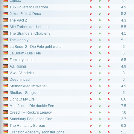
Climax
7.7
186 Dollars to Freedom
4.9
Joker: Folie à Deux
5.3
The Pact 2
4.3
Alle Farben des Lebens
5.5
The Strangers: Chapter 3
4.1
The Unholy
5.1
La Boum 2 - Die Fete geht weiter
6
La Boum - Die Fete
6
Zemletryasenie
6.5
A.I. Rising
4.9
V wie Vendetta
8
Deep Impact
6
Sternenkrieg im Weltall
4.9
Shottas - Gangster
6
Light Of My Life
6.6
Maleficent - Die dunkle Fee
7.5
Creed II – Rocky's Legacy
7.6
Sanctuary Population One
3.7
The Humanity Bureau
6.3
Cranston Academy: Monster Zone
5.1