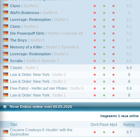
Clans :
Staffel 2
6.3
WaPo Bodensee :
Staffel 8
0
Leverage: Redemption :
Staffel 1
8.3
Clans :
Staffel 1
6.3
Die Powerpuff Girls :
Staffel 1 Episode 28
4.2
The Boys :
Staffel 5
8.7
Memory of a Killer :
Staffel 1 Episode 6
6.9
Leverage: Redemption :
Staffel 2
8.3
Scrubs :
Staffel 1 Episode 7
8.5
Citadel :
Staffel 1
6.4
Law & Order: New York :
Staffel 3
8
Law & Order: New York :
Staffel 2
8
Paw Patrol - Helfer auf vier Pfoten :
Staffel 8
6.6
Law & Order: New York :
Staffel 1
8
Neue Dokus online vom 08.05.2026
Insgesamt: 1 neue online
Titel
DivX
Flash
Mp4
Rating
Cocaine Cowboys II: Hustlin' with the
6.7
Godmother