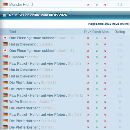
Monster High 2
5.5
Neue Serien online vom 08.05.2026
Insgesamt: 1022 neue online
Titel
DivX
Flash
Mp4
Rating
One Piece *german subbed* :
Staffel 19
8.8
Hot in Cleveland :
Staffel 6
7.2
One Piece *german subbed* :
Staffel 21
8.8
Euphoria :
Staffel 3
8.4
Paw Patrol - Helfer auf vier Pfoten :
Staffel 2
6.6
Hot in Cleveland :
Staffel 4
7.2
Hot in Cleveland :
Staffel 3
7.2
Die Pfefferkörner :
Staffel 19
6
Die Pfefferkörner :
Staffel 9
6
Paw Patrol - Helfer auf vier Pfoten :
Staffel 11
6.6
WaPo Bodensee :
Staffel 7
0
Die Pfefferkörner :
Staffel 20
6
Paw Patrol - Helfer auf vier Pfoten :
Staffel 3
6.6
Die Pfefferkörner :
Staffel 17
6
Die Pfefferkörner :
Staffel 3
6