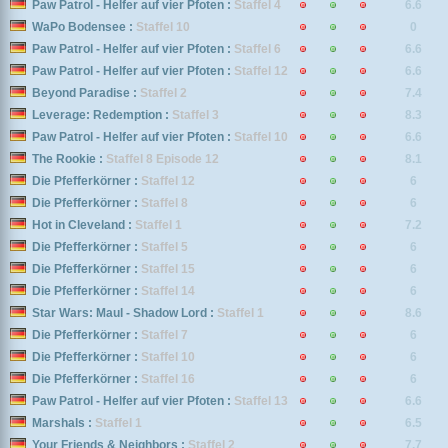
Paw Patrol - Helfer auf vier Pfoten :
Staffel 4
6.6
WaPo Bodensee :
Staffel 10
0
Paw Patrol - Helfer auf vier Pfoten :
Staffel 6
6.6
Paw Patrol - Helfer auf vier Pfoten :
Staffel 12
6.6
Beyond Paradise :
Staffel 2
7.4
Leverage: Redemption :
Staffel 3
8.3
Paw Patrol - Helfer auf vier Pfoten :
Staffel 10
6.6
The Rookie :
Staffel 8 Episode 12
8.1
Die Pfefferkörner :
Staffel 12
6
Die Pfefferkörner :
Staffel 8
6
Hot in Cleveland :
Staffel 1
7.2
Die Pfefferkörner :
Staffel 5
6
Die Pfefferkörner :
Staffel 15
6
Die Pfefferkörner :
Staffel 14
6
Star Wars: Maul - Shadow Lord :
Staffel 1
8.6
Die Pfefferkörner :
Staffel 7
6
Die Pfefferkörner :
Staffel 10
6
Die Pfefferkörner :
Staffel 16
6
Paw Patrol - Helfer auf vier Pfoten :
Staffel 13
6.6
Marshals :
Staffel 1
6.5
Your Friends & Neighbors :
Staffel 2
7.7