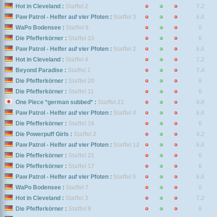
Hot in Cleveland :
Staffel 2
7.2
Paw Patrol - Helfer auf vier Pfoten :
Staffel 3
6.6
WaPo Bodensee :
Staffel 9
0
Die Pfefferkörner :
Staffel 15
6
Paw Patrol - Helfer auf vier Pfoten :
Staffel 2
6.6
Hot in Cleveland :
Staffel 4
7.2
Beyond Paradise :
Staffel 1
7.4
Die Pfefferkörner :
Staffel 20
6
Die Pfefferkörner :
Staffel 11
6
One Piece *german subbed* :
Staffel 21
8.8
Paw Patrol - Helfer auf vier Pfoten :
Staffel 4
6.6
Die Pfefferkörner :
Staffel 16
6
Die Powerpuff Girls :
Staffel 2
4.2
Paw Patrol - Helfer auf vier Pfoten :
Staffel 12
6.6
Die Pfefferkörner :
Staffel 21
6
Die Pfefferkörner :
Staffel 17
6
Paw Patrol - Helfer auf vier Pfoten :
Staffel 5
6.6
WaPo Bodensee :
Staffel 7
0
Hot in Cleveland :
Staffel 3
7.2
Die Pfefferkörner :
Staffel 9
6