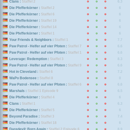
Clans :
Staffel 2
6.3
Die Pfefferkörner :
Staffel 2
6
Die Pfefferkörner :
Staffel 6
6
Die Pfefferkörner :
Staffel 19
6
Die Pfefferkörner :
Staffel 14
6
Die Pfefferkörner :
Staffel 1
6
Your Friends & Neighbors :
Staffel 1
7.7
Paw Patrol - Helfer auf vier Pfoten :
Staffel 7
6.6
Paw Patrol - Helfer auf vier Pfoten :
Staffel 1
6.6
Leverage: Redemption :
Staffel 3
8.3
Paw Patrol - Helfer auf vier Pfoten :
Staffel 9
6.6
Hot in Cleveland :
Staffel 6
7.2
WaPo Bodensee :
Staffel 8
0
Paw Patrol - Helfer auf vier Pfoten :
Staffel 6
6.6
Marshals :
Staffel 1 Episode 9
6.5
Die Pfefferkörner :
Staffel 4
6
Clans :
Staffel 1
6.3
Die Pfefferkörner :
Staffel 5
6
Beyond Paradise :
Staffel 3
7.4
Die Pfefferkörner :
Staffel 18
6
Daredevil: Born Again :
Staffel 2 Episode 6
8.9