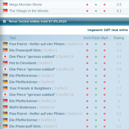
Mega Monster Movie
3.5
The Village in the Woods
4.1
Neue Serien online vom 07.05.2026
Insgesamt: 1157 neue online
Titel
DivX
Flash
Mp4
Rating
Paw Patrol - Helfer auf vier Pfoten :
Staffel 10
6.6
Die Powerpuff Girls :
Staffel 1
4.2
One Piece *german subbed* :
Staffel 19
8.8
Hot in Cleveland :
Staffel 5
7.2
One Piece *german subbed* :
Staffel 20
8.8
Die Pfefferkörner :
Staffel 3
6
Die Pfefferkörner :
Staffel 8
6
Your Friends & Neighbors :
Staffel 2
7.7
One Piece *german subbed* :
Staffel 18
8.8
Die Pfefferkörner :
Staffel 12
6
WaPo Bodensee :
Staffel 10
0
Paw Patrol - Helfer auf vier Pfoten :
Staffel 11
6.6
Die Pfefferkörner :
Staffel 13
6
Die Powerpuff Girls :
Staffel 3
4.2