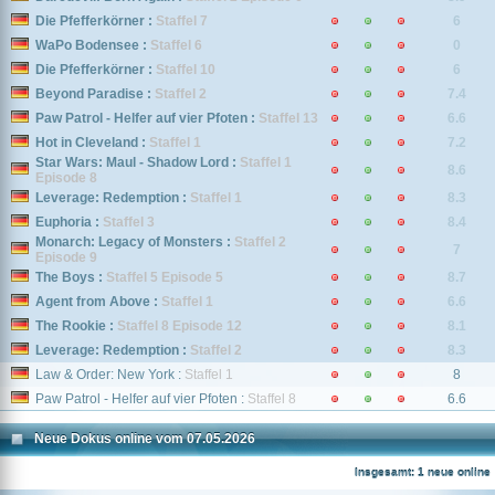
Die Pfefferkörner :
Staffel 7
6
WaPo Bodensee :
Staffel 6
0
Die Pfefferkörner :
Staffel 10
6
Beyond Paradise :
Staffel 2
7.4
Paw Patrol - Helfer auf vier Pfoten :
Staffel 13
6.6
Hot in Cleveland :
Staffel 1
7.2
Star Wars: Maul - Shadow Lord :
Staffel 1
8.6
Episode 8
Leverage: Redemption :
Staffel 1
8.3
Euphoria :
Staffel 3
8.4
Monarch: Legacy of Monsters :
Staffel 2
7
Episode 9
The Boys :
Staffel 5 Episode 5
8.7
Agent from Above :
Staffel 1
6.6
The Rookie :
Staffel 8 Episode 12
8.1
Leverage: Redemption :
Staffel 2
8.3
Law & Order: New York :
Staffel 1
8
Paw Patrol - Helfer auf vier Pfoten :
Staffel 8
6.6
Neue Dokus online vom 07.05.2026
Insgesamt: 1 neue online