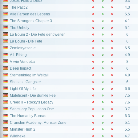
Joker: Folie à Deux
5.3
The Pact 2
4.3
Alle Farben des Lebens
5.5
The Strangers: Chapter 3
4.1
The Unholy
5.1
La Boum 2 - Die Fete geht weiter
6
La Boum - Die Fete
6
Zemletryasenie
6.5
A.I. Rising
4.9
V wie Vendetta
8
Deep Impact
6
Sternenkrieg im Weltall
4.9
Shottas - Gangster
6
Light Of My Life
6.6
Maleficent - Die dunkle Fee
7.5
Creed II – Rocky's Legacy
7.6
Sanctuary Population One
3.7
The Humanity Bureau
6.3
Cranston Academy: Monster Zone
5.1
Monster High 2
5.5
Wildhexe
4.7