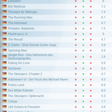
Evolution
6
Der Medicus
7.2
Therapie für Wikinger
7.4
The Running Man
6.7
The Astronaut
4.7
Predator: Badlands
7.5
Flucht aus L.A.
5
The Recall
4.7
S. Darko - Eine Donnie Darko Saga
3.8
Spinning Man
5.6
Jungle Run - Das Geheimnis des
2.8
Dschungelgottes
Falling Inn Love
5.6
Sundown
5.5
The Strangers: Chapter 2
4.7
Halloween VI - Der Fluch des Michael Myers
4.5
Freies Land
6.6
Der Wilde Roboter
8.5
The Strangers: Opfernacht
5.3
Climax
7.7
186 Dollars to Freedom
4.9