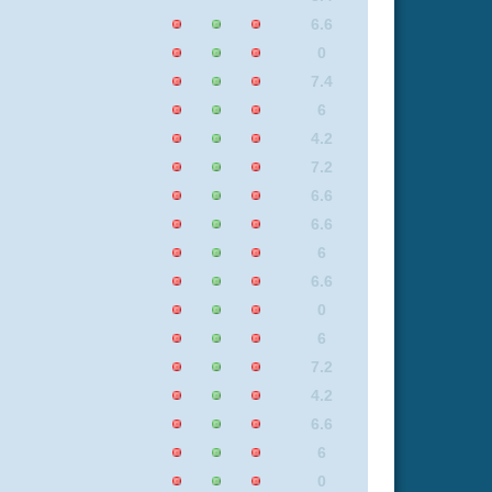
6.6
6.9
6
6
7.7
7
6
8.4
6.5
8.3
6.6
6.9
8.6
7.4
8.7
8.9
8.3
6.6
Insgesamt: 1 neue online
Flash
Mp4
Rating