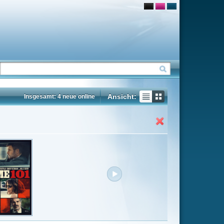
Ansicht:
ne
Insgesamt: 45 neue online
Flash
Mp4
Rating
5