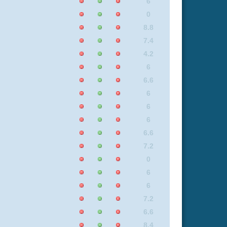
6.6
0
7.4
6
4.2
7.2
6.6
6.6
6
6.6
0
6
7.2
4.2
6.6
6
0
8.3
8.1
7.7