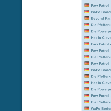
Paw Patrol - Helfer auf vi
House of David :
Staffel 
Die Pfefferkörner :
Staffe
Die Pfefferkörner :
Staffe
Your Friends & Neighbor
Monarch: Legacy of Mon
Die Pfefferkörner :
Staffe
Detektiv Conan :
Staffel 
Marshals :
Staffel 1 Epis
Leverage: Redemption :
Agent from Above :
Staff
House of David :
Staffel 
Star Wars: Maul - Shado
Beyond Paradise :
Staffe
The Boys :
Staffel 5 Epi
Daredevil: Born Again :
S
Leverage: Redemption :
Paw Patrol - Helfer auf vie
Neue Dokus online vom 
Titel