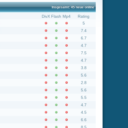
7.4
6.7
4.7
7.5
4.7
3.8
5.6
2.8
5.6
5.5
4.7
4.5
6.6
8.5
5.3
7.7
4.9
5.3
4.3
5.5