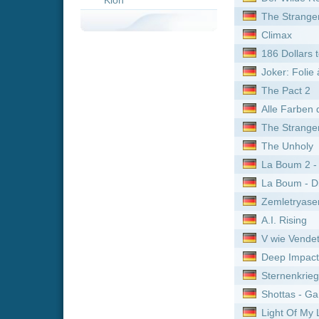
The Strangers: Chapter 3
The Unholy
La Boum 2 - Die Fete geht 
La Boum - Die Fete
Zemletryasenie
A.I. Rising
V wie Vendetta
Deep Impact
Sternenkrieg im Weltall
Shottas - Gangster
Light Of My Life
Maleficent - Die dunkle Fe
Creed II – Rocky's Legacy
Sanctuary Population One
The Humanity Bureau
Cranston Academy: Monst
Monster High 2
Wildhexe
Mega Monster Movie
The Village in the Woods
Hitman - Jeder stirbt allein