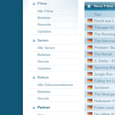
Neueste
Therapie für Wikinger
Updates
The Running Man
Serien
The Astronaut
Predator: Badlands
Alle Serien
The Recall
Beliebte
S. Darko - Eine Donnie Da
Neuste
Spinning Man
Updates
Jungle Run - Das Geheimn
Dokus
Falling Inn Love
Alle Dokumentationen
Sundown
Beliebte
The Strangers: Chapter 2
Neuste
Halloween VI - Der Fluch 
Partner
Freies Land
Der Wilde Roboter
Kion
The Strangers: Opfernacht
Climax
186 Dollars to Freedom
Joker: Folie à Deux
The Pact 2
Alle Farben des Lebens