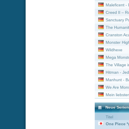
Manhunt - Backwoods Mas
We Are Monsters
Mein liebster Feind
Neue Serien online vom 
Titel
One Piece *german subb
Die Pfefferkörner :
Staffe
Paw Patrol - Helfer auf vi
Die Pfefferkörner :
Staffe
Hot in Cleveland :
Staffel
One Piece *german subb
WaPo Bodensee :
Staffel
Die Pfefferkörner :
Staffe
Die Pfefferkörner :
Staffe
One Piece *german subb
One Piece *german subb
Paw Patrol - Helfer auf vi
Hot in Cleveland :
Staffel
Die Pfefferkörner :
Staffe
Die Pfefferkörner :
Staffe