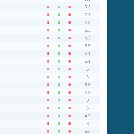
4.1
5.1
6
6
6.5
4.9
8
6
4.9
6
6.6
7.5
7.6
3.7
6.3
5.1
5.5
4.7
3.5
4.1
6