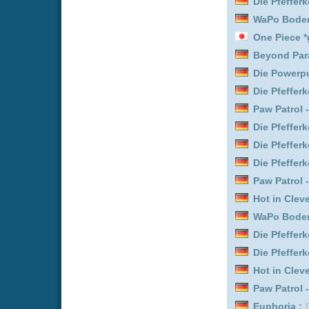
Paw Patrol - Helfer auf vi
WaPo Bodensee :
Staffel
Beyond Paradise :
Staffe
Die Pfefferkörner :
Staffe
Die Powerpuff Girls :
Staf
Hot in Cleveland :
Staffel
Paw Patrol - Helfer auf vi
Paw Patrol - Helfer auf vi
Die Pfefferkörner :
Staffe
Paw Patrol - Helfer auf vi
WaPo Bodensee :
Staffel
Die Pfefferkörner :
Staffe
Hot in Cleveland :
Staffel
Die Powerpuff Girls :
Staf
Paw Patrol - Helfer auf vi
Die Pfefferkörner :
Staffe
WaPo Bodensee :
Staffel
Leverage: Redemption :
The Rookie :
Staffel 8 E
Your Friends & Neighbor