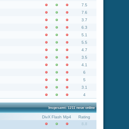
5
3.1
4
nsgesamt: 1211 neue online
Flash
Mp4
Rating
8.8
6
6.6
6
7.2
8.8
0
6
6
8.8
8.8
6.6
7.2
6
6