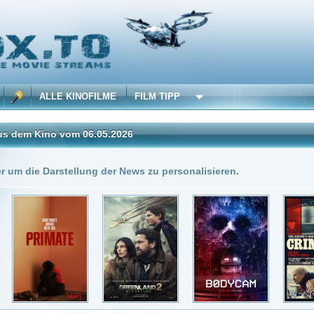
 KINOFILME
FILM TIPP
vom 06.05.2026
Insgesamt: 4 neue onli
stellung der News zu personalisieren.
6.05.2026
DivX