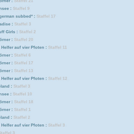
er Pfoten :
Staffel 6
 4
l 2
l 19
fel 3
 1
er Pfoten :
Staffel 2
er Pfoten :
Staffel 13
l 12
er Pfoten :
Staffel 1
 8
l 8
 5
fel 1
er Pfoten :
Staffel 5
l 11
 5
Staffel 3
pisode 12
s :
Staffel 2