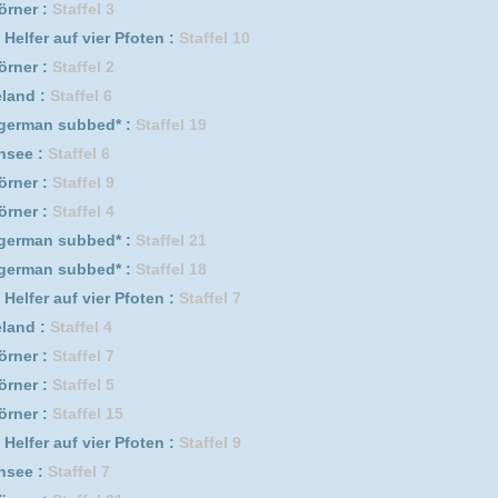
l 15
er Pfoten :
Staffel 9
 7
l 21
 9
ed* :
Staffel 17
l 3
fel 2
l 20
er Pfoten :
Staffel 11
l 6
l 17
l 13
er Pfoten :
Staffel 12
 3
 10
l 18
l 1
 2
er Pfoten :
Staffel 3