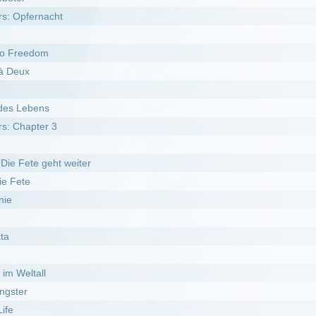
weiter
e
er Zone
e