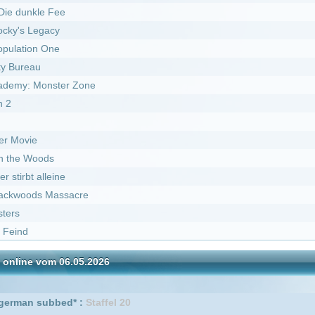
sacre
06.05.2026
I
DivX
ed* :
Staffel 20
l 3
er Pfoten :
Staffel 10
l 2
 6
ed* :
Staffel 19
 6
l 9
l 4
ed* :
Staffel 21
ed* :
Staffel 18
er Pfoten :
Staffel 7
 4
l 7
l 5