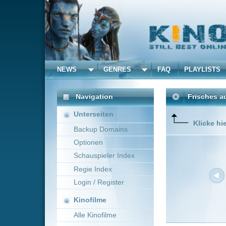
NEWS
GENRES
FAQ
PLAYLISTS
ALLE
Navigation
Frisches aus dem Kino 
Unterseiten
Klicke hier um die Dar
Backup Domains
Optionen
Schauspieler Index
Regie Index
Login / Register
Kinofilme
Alle Kinofilme
Filme
Neue Filme online vom 0
Alle Filme
Titel
Beliebte
Flucht aus L.A.