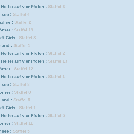
er Pfoten :
Staffel 4
2
l 10
l 14
s :
Staffel 1
sters :
Staffel 2 Episode 9
l 16
16
ode 9
Staffel 1
el 1
1
w Lord :
Staffel 1 Episode 8
l 1
sode 5
taffel 2 Episode 6
Staffel 2
r Pfoten :
Staffel 8
06.05.2026
DivX