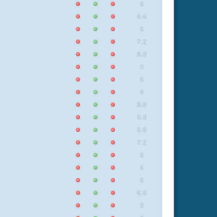
6
6.6
0
6
0
8.8
7.4
4.2
6
6.6
6
6
6
6.6
7.2
0
6
6
7.2
6.6
8.4