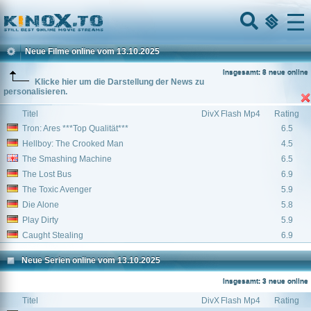
Home
Menu
Neue Filme online vom 13.10.2025
Insgesamt: 8 neue online
Klicke hier um die Darstellung der News zu
personalisieren.
Titel
DivX
Flash
Mp4
Rating
Tron: Ares ***Top Qualität***
6.5
Hellboy: The Crooked Man
4.5
The Smashing Machine
6.5
The Lost Bus
6.9
The Toxic Avenger
5.9
Die Alone
5.8
Play Dirty
5.9
Caught Stealing
6.9
Neue Serien online vom 13.10.2025
Insgesamt: 3 neue online
Titel
DivX
Flash
Mp4
Rating