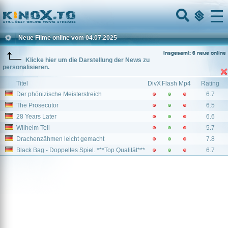
Home
Menu
Neue Filme online vom 04.07.2025
Insgesamt: 6 neue online
Klicke hier um die Darstellung der News zu
personalisieren.
Titel
DivX
Flash
Mp4
Rating
Der phönizische Meisterstreich
6.7
The Prosecutor
6.5
28 Years Later
6.6
Wilhelm Tell
5.7
Drachenzähmen leicht gemacht
7.8
Black Bag - Doppeltes Spiel. ***Top Qualität***
6.7